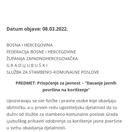
Datum objave: 08.03.2022.
BOSNA I HERCEGOVINA
FEDERACIJA BOSNE I HERCEGOVINE
ŽUPANIJA ZAPADNOHERCEGOVAČKA
G R A D LJ U B U Š K I
SLUŽBA ZA STAMBENO–KOMUNALNE POSLOVE
PREDMET: Priopćenje za javnost – ”Davanje javnih
površina na korištenje”
Upozoravaju se sve fizičke i pravne osobe koje obavljaju
obrtničku, a u prvom redu ugostiteljsku djelatnost da su
dužni od Službe za stambeno-komunalne poslove Grada
Ljubuškog pribaviti odobrenje za korištenje javne površine
u svrhu obavljanja djelatnosti.