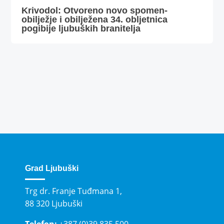
Krivodol: Otvoreno novo spomen-
obilježje i obilježena 34. obljetnica
pogibije ljubuških branitelja
Grad Ljubuški
Trg dr. Franje Tuđmana 1,
88 320 Ljubuški
Telefon:
+387 (0)39 835 500