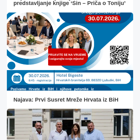
predstavljanje knjige ‘Sin – Priča o Toniju’
Najava: Prvi Susret Mreže Hrvata iz BiH