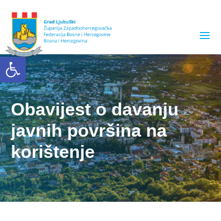
Open toolbar
Obavijest o davanju
javnih površina na
korištenje