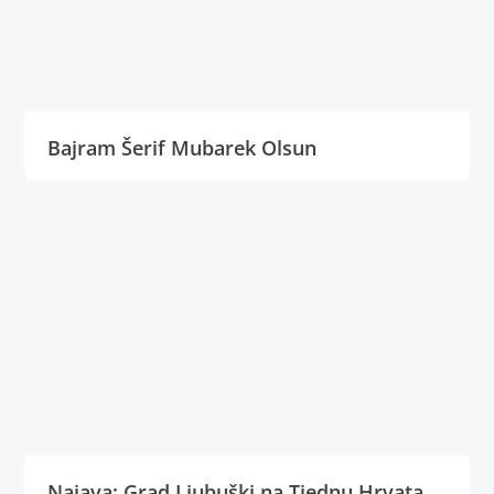
Bajram Šerif Mubarek Olsun
Najava: Grad Ljubuški na Tjednu Hrvata