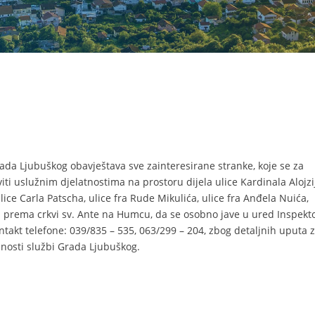
rada Ljubuškog obavještava sve zainteresirane stranke, koje se za
ti uslužnim djelatnostima na prostoru dijela ulice Kardinala Alojzi
 ulice Carla Patscha, ulice fra Rude Mikulića, ulice fra Anđela Nuića,
aju prema crkvi sv. Ante na Humcu, da se osobno jave u ured Inspekt
ontakt telefone: 039/835 – 535, 063/299 – 204, zbog detaljnih uputa 
žnosti službi Grada Ljubuškog.