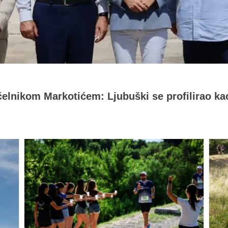
čelnikom Markotićem: Ljubuški se profilirao ka