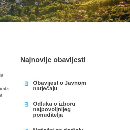
Najnovije obavijesti
ja
Obavijest o Javnom
i
natječaju
orata
za
Odluka o izboru
i
najpovoljnijeg
ponuditelja