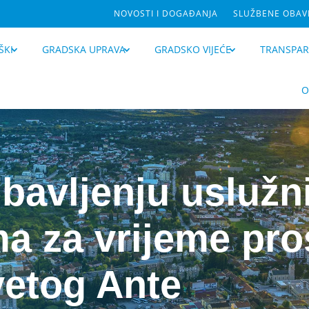
NOVOSTI I DOGAĐANJA
SLUŽBENE OBAVI
ŠKI
GRADSKA UPRAVA
GRADSKO VIJEĆE
TRANSPA
O
 bavljenju usluž
ma za vrijeme pro
vetog Ante