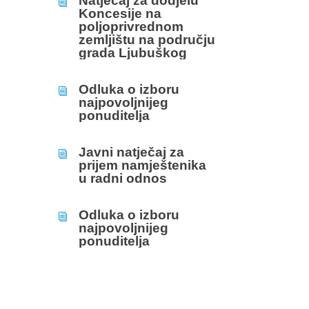
Natječaj za dodjelu
i
Koncesije na
poljoprivrednom
zemljištu na području
grada Ljubuškog
Odluka o izboru
i
najpovoljnijeg
ponuditelja
Javni natječaj za
i
prijem namještenika
u radni odnos
Odluka o izboru
i
najpovoljnijeg
ponuditelja