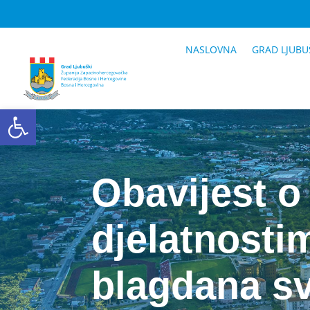
NASLOVNA
GRAD LJUBU
Open toolbar
Obavijest o
djelatnosti
blagdana s