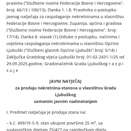
pravima (”Službene novine Federacije Bosne i Hercegovine”,
broj: 66/13 i 100/13), članka 1. i 8. Pravilnika o postupku
javnog natječaja za raspolaganje nekretninama u vlasništvu
Federacije Bosne i Hercegovine, županija, općina i gradova
(”Službene novine Federacije Bosne i Hercegovine”, broj:
17/14), članka 8. stavak (1).Odluke o postupku, načinima i
uvjetima raspolaganja nekretninama u vlasništvu Općine
Ljubuški (”Službeni glasnik Općine Ljubuški”,broj: 5/14) i
Zaključka Gradskog vijeća Ljubuški broj: 01-02-2431-1/25 od
29.09.2025.godine, Gradonačelnik Grada Ljubuškog r a s p i
s u j e
JAVNI NATJEČAJ
za prodaju nekretnina-stanova u vlasništvu Grada
Ljubuškog
usmenim javnim nadmetanjem
I. Predmet natječaja je prodaja stana na:
– k.č. 499/1E-S-9, stan ukupne površine 25 m², sa
suvlasničkim dijelom 25/427 na zajedničkom dijelu