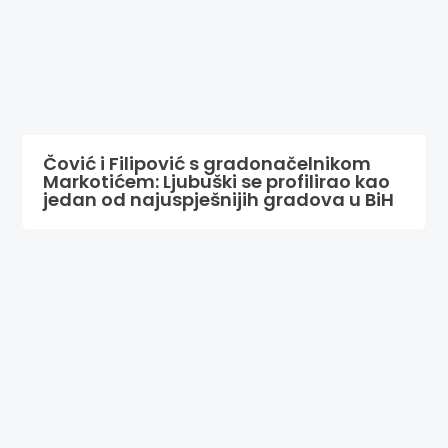
Čović i Filipović s gradonačelnikom
Markotićem: Ljubuški se profilirao kao
jedan od najuspješnijih gradova u BiH