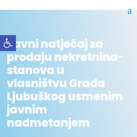
Open toolbar
Javni natječaj za
prodaju nekretnina-
stanova u
vlasništvu Grada
Ljubuškog usmenim
javnim
nadmetanjem