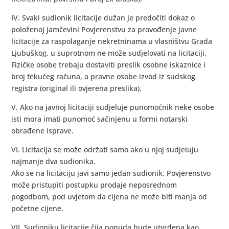
IV. Svaki sudionik licitacije dužan je predočiti dokaz o
položenoj jamčevini Povjerenstvu za provođenje javne
licitacije za raspolaganje nekretninama u vlasništvu Grada
Ljubuškog, u suprotnom ne može sudjelovati na licitaciji.
Fizičke osobe trebaju dostaviti preslik osobne iskaznice i
broj tekućeg računa, a pravne osobe izvod iz sudskog
registra (original ili ovjerena preslika).
V. Ako na javnoj licitaciji sudjeluje punomoćnik neke osobe
isti mora imati punomoć sačinjenu u formi notarski
obrađene isprave.
VI. Licitacija se može održati samo ako u njoj sudjeluju
najmanje dva sudionika.
Ako se na licitaciju javi samo jedan sudionik, Povjerenstvo
može pristupiti postupku prodaje neposrednom
pogodbom, pod uvjetom da cijena ne može biti manja od
početne cijene.
VII. Sudioniku licitacije čija ponuda bude utvrđena kao