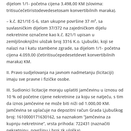
dijelom 1/1- početna cijena 3.498,00 KM (slovima:
tritisućečetiristodevedesetosam konvertibilnih maraka).
– k.č. 821/1E-S-6, stan ukupne površine 37 m², sa
suvlasničkim dijelom 37/372 na zajedničkom dijelu
nekretnine označene kao k.č. 821/1 upisan u
zemljišnoknjižni uložak broj 3316 K.o. Ljubuški, koji se
nalazi na I katu stambene zgrade, sa dijelom 1/1- početna
cijena 4.059,00 (četiritisućepedesetdevet konvertibilnih
maraka) KM.
II. Pravo sudjelovanja na javnom nadmetanju (licitaciji)
imaju sve pravne i fizičke osobe.
III. Sudionici licitacije moraju uplatiti jamčevinu u iznosu od
10 % od početne cijene nekretnine za koju se natječu, s tim
da iznos jamčevine ne može biti niži od 1.000,00 KM.
Jamčevina se uplaćuje na depozitni račun Grada Ljubuškog
broj: 1610000171630162, sa naznakom ”Jamčevina za
kupnju nekretnine”, vrsta prihoda: 722431 (naznačiti
nekretninu, površinu i broj zk uloška).