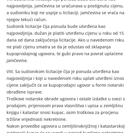
najpovoljnija, jamčevina se uračunava u postignutu cijenu,
a sudioniku koji ne uspije u licitaciji, jamčevina se vraća na
njegov tekući račun.
Sudionik licitacije čija ponuda bude utvrđena kao
najpovoljnija, dužan je platiti utvrđenu cijenu u roku od 15
dana od dana zaključenja licitacije. Ako u navedenom roku
ne plati cijenu smatra se da je odustao od sklapanja
kupoprodajnog ugovora, te gubi pravo na povrat uplaćene
jamčevine.
VIII. Sa sudionikom licitacije čija je ponuda utvrđena kao
najpovoljnija i koji u navedenom roku uplati utvrđeni iznos
cijene zaključit će se kupoprodajni ugovor u formi notarski
obrađene isprave.
Troškove notarske obrade ugovora i ostale izdatke u svezi s
prodajom, prijenosom prava vlasništva i upisa u zemljišnu
knjigu i katastar snosi kupac, osim troškova za procjenu
tržišne vrijednosti nekretnine.
Nakon provedbe ugovora u zemljišnoknjižnoj i katastarskoj
evidenciji kupac će se uvesti u posjed kupljene nekretnine.