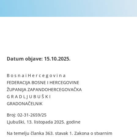
Datum objave: 15.10.2025.
B o s n a i H e r c e g o v i n a
FEDERACIJA BOSNE I HERCEGOVINE
ŽUPANIJA ZAPANDOHERCEGOVAČKA
G R A D L J U B U Š K I
GRADONAČELNIK
Broj: 02-31-2659/25
Ljubuški, 13. listopada 2025. godine
Na temelju članka 363. stavak 1. Zakona o stvarnim