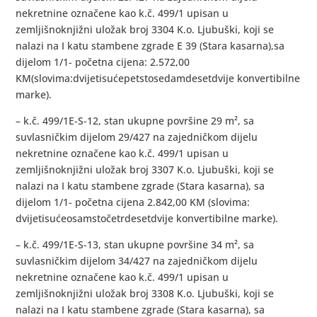
nekretnine označene kao k.č. 499/1 upisan u
zemljišnoknjižni uložak broj 3304 K.o. Ljubuški, koji se
nalazi na I katu stambene zgrade E 39 (Stara kasarna),sa
dijelom 1/1- početna cijena: 2.572,00
KM(slovima:dvijetisućepetstosedamdesetdvije konvertibilne
marke).
– k.č. 499/1E-S-12, stan ukupne površine 29 m², sa
suvlasničkim dijelom 29/427 na zajedničkom dijelu
nekretnine označene kao k.č. 499/1 upisan u
zemljišnoknjižni uložak broj 3307 K.o. Ljubuški, koji se
nalazi na I katu stambene zgrade (Stara kasarna), sa
dijelom 1/1- početna cijena 2.842,00 KM (slovima:
dvijetisućeosamstočetrdesetdvije konvertibilne marke).
– k.č. 499/1E-S-13, stan ukupne površine 34 m², sa
suvlasničkim dijelom 34/427 na zajedničkom dijelu
nekretnine označene kao k.č. 499/1 upisan u
zemljišnoknjižni uložak broj 3308 K.o. Ljubuški, koji se
nalazi na I katu stambene zgrade (Stara kasarna), sa