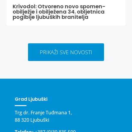
Krivodol: Otvoreno novo spomen-
obilježje i obilježena 34. obljetnica
pogibije ljubuških branitelja
PRIKAŽI SVE NOVOSTI
Grad Ljubuški
Trg dr. Franje Tuđmana 1,
88 320 Ljubuški
Telefon:
+387 (0)39 835 500