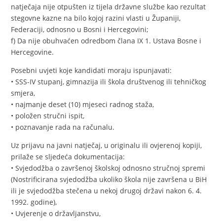
natječaja nije otpušten iz tijela državne službe kao rezultat
stegovne kazne na bilo kojoj razini vlasti u Županiji,
Federaciji, odnosno u Bosni i Hercegovini;
f) Da nije obuhvaćen odredbom člana IX 1. Ustava Bosne i
Hercegovine.
Posebni uvjeti koje kandidati moraju ispunjavati:
• SSS-IV stupanj, gimnazija ili škola društvenog ili tehničkog
smjera,
• najmanje deset (10) mjeseci radnog staža,
• položen stručni ispit,
• poznavanje rada na računalu.
Uz prijavu na javni natječaj, u originalu ili ovjerenoj kopiji,
prilaže se sljedeća dokumentacija:
• Svjedodžba o završenoj školskoj odnosno stručnoj spremi
(Nostrificirana svjedodžba ukoliko škola nije završena u BiH
ili je svjedodžba stečena u nekoj drugoj državi nakon 6. 4.
1992. godine),
• Uvjerenje o državljanstvu,