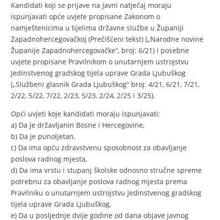
Kandidati koji se prijave na Javni natječaj moraju
ispunjavati opće uvjete propisane Zakonom o
namještenicima u tijelima državne službe u Županiji
Zapadnohercegovačkoj (Prečišćeni tekst) („Narodne novine
Županije Zapadnohercegovačke“, broj: 6/21) i posebne
uvjete propisane Pravilnikom o unutarnjem ustrojstvu
Jedinstvenog gradskog tijela uprave Grada Ljubuškog
(„Službeni glasnik Grada Ljubuškog“ broj: 4/21, 6/21, 7/21,
2/22, 5/22, 7/22, 2/23, 5/23, 2/24, 2/25 i 3/25).
Opći uvjeti koje kandidati moraju ispunjavati:
a) Da je državljanin Bosne i Hercegovine,
b) Da je punoljetan,
c) Da ima opću zdravstvenu sposobnost za obavljanje
poslova radnog mjesta,
d) Da ima vrstu i stupanj školske odnosno stručne spreme
potrebnu za obavljanje poslova radnog mjesta prema
Pravilniku o unutarnjem ustrojstvu Jedinstvenog gradskog
tijela uprave Grada Ljubuškog,
e) Da u posljednje dvije godine od dana objave javnog