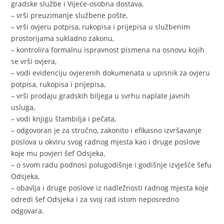
gradske službe i Vijeće-osobna dostava,
– vrši preuzimanje službene pošte,
– vrši ovjeru potpisa, rukopisa i prijepisa u službenim
prostorijama sukladno zakonu,
– kontrolira formalnu ispravnost pismena na osnovu kojih
se vrši ovjera,
– vodi evidenciju ovjerenih dokumenata u upisnik za ovjeru
potpisa, rukopisa i prijepisa,
– vrši prodaju gradskih biljega u svrhu naplate javnih
usluga,
– vodi knjigu štambilja i pečata,
– odgovoran je za stručno, zakonito i efikasno izvršavanje
poslova u okviru svog radnog mjesta kao i druge poslove
koje mu povjeri šef Odsjeka,
– o svom radu podnosi polugodišnje i godišnje izvješće šefu
Odsjeka,
– obavlja i druge poslove iz nadležnosti radnog mjesta koje
odredi šef Odsjeka i za svoj rad istom neposredno
odgovara.