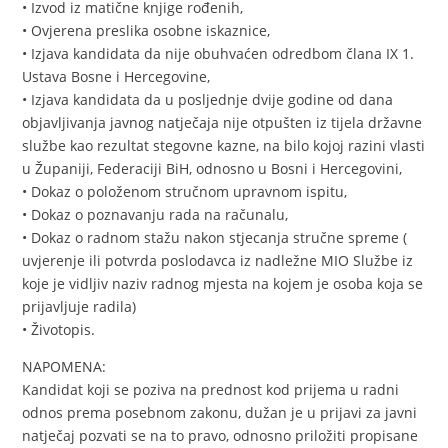
• Izvod iz matične knjige rođenih,
• Ovjerena preslika osobne iskaznice,
• Izjava kandidata da nije obuhvaćen odredbom člana IX 1.
Ustava Bosne i Hercegovine,
• Izjava kandidata da u posljednje dvije godine od dana
objavljivanja javnog natječaja nije otpušten iz tijela državne
službe kao rezultat stegovne kazne, na bilo kojoj razini vlasti
u Županiji, Federaciji BiH, odnosno u Bosni i Hercegovini,
• Dokaz o položenom stručnom upravnom ispitu,
• Dokaz o poznavanju rada na računalu,
• Dokaz o radnom stažu nakon stjecanja stručne spreme (
uvjerenje ili potvrda poslodavca iz nadležne MIO Službe iz
koje je vidljiv naziv radnog mjesta na kojem je osoba koja se
prijavljuje radila)
• Životopis.
NAPOMENA:
Kandidat koji se poziva na prednost kod prijema u radni
odnos prema posebnom zakonu, dužan je u prijavi za javni
natječaj pozvati se na to pravo, odnosno priložiti propisane