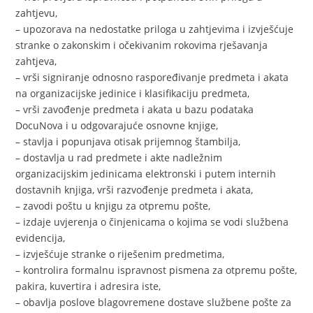
zahtjevu,
– upozorava na nedostatke priloga u zahtjevima i izvješćuje
stranke o zakonskim i očekivanim rokovima rješavanja
zahtjeva,
– vrši signiranje odnosno raspoređivanje predmeta i akata
na organizacijske jedinice i klasifikaciju predmeta,
– vrši zavođenje predmeta i akata u bazu podataka
DocuNova i u odgovarajuće osnovne knjige,
– stavlja i popunjava otisak prijemnog štambilja,
– dostavlja u rad predmete i akte nadležnim
organizacijskim jedinicama elektronski i putem internih
dostavnih knjiga, vrši razvođenje predmeta i akata,
– zavodi poštu u knjigu za otpremu pošte,
– izdaje uvjerenja o činjenicama o kojima se vodi službena
evidencija,
– izvješćuje stranke o riješenim predmetima,
– kontrolira formalnu ispravnost pismena za otpremu pošte,
pakira, kuvertira i adresira iste,
– obavlja poslove blagovremene dostave službene pošte za