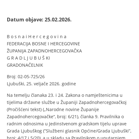
Datum objave: 25.02.2026.
B o s n a i H e r c e g o v i n a
FEDERACIJA BOSNE I HERCEGOVINE
ŽUPANIJA ZAPADNOHERCEGOVAČKA
G R A D L J U B U Š KI
GRADONAČELNIK
Broj: 02-05-725/26
Ljubuški, 25. veljače 2026. godine
Na temelju članaka 23. i 24. Zakona o namještenicima u
tijelima državne službe u Županiji Zapadnohercegovačkoj
(Pročišćeni tekst) („Narodne novine Županije
Zapadnohercegovačke“, broj: 6/21), članka 9. Pravilnika o
radnim odnosima u Jedinstvenom gradskom tijelu uprave
Grada Ljubuškog (”Službeni glasnik Općine/Grada Ljubuški”,
broj: 4/17 i 5/20), a u skladu sa Pravilnikom o unutarnjem