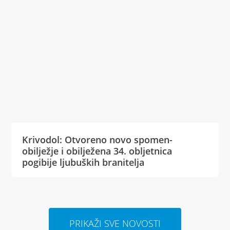
Krivodol: Otvoreno novo spomen-
obilježje i obilježena 34. obljetnica
pogibije ljubuških branitelja
PRIKAŽI SVE NOVOSTI