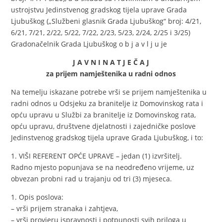
ustrojstvu Jedinstvenog gradskog tijela uprave Grada
Ljubuškog („Službeni glasnik Grada Ljubuškog“ broj: 4/21,
6/21, 7/21, 2/22, 5/22, 7/22, 2/23, 5/23, 2/24, 2/25 i 3/25)
Gradonačelnik Grada Ljubuškog o b j a v l j u je
J A V N I N A T J E Č A J
za prijem namještenika u radni odnos
Na temelju iskazane potrebe vrši se prijem namještenika u
radni odnos u Odsjeku za branitelje iz Domovinskog rata i
opću upravu u Službi za branitelje iz Domovinskog rata,
opću upravu, društvene djelatnosti i zajedničke poslove
Jedinstvenog gradskog tijela uprave Grada Ljubuškog, i to:
1. VIŠI REFERENT OPĆE UPRAVE – jedan (1) izvršitelj.
Radno mjesto popunjava se na neodređeno vrijeme, uz
obvezan probni rad u trajanju od tri (3) mjeseca.
1. Opis poslova:
– vrši prijem stranaka i zahtjeva,
– vrši provjeru ispravnosti i potpunosti svih priloga u