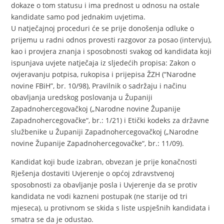
dokaze o tom statusu i ima prednost u odnosu na ostale
kandidate samo pod jednakim uvjetima.
U natječajnoj proceduri će se prije donošenja odluke o
prijemu u radni odnos provesti razgovor za posao (intervju),
kao i provjera znanja i sposobnosti svakog od kandidata koji
ispunjava uvjete natječaja iz sljedećih propisa: Zakon o
ovjeravanju potpisa, rukopisa i prijepisa ŽZH (“Narodne
novine FBiH”, br. 10/98), Pravilnik o sadržaju i načinu
obavljanja uredskog poslovanja u Županiji
Zapadnohercegovačkoj („Narodne novine Županije
Zapadnohercegovačke“, br.: 1/21) i Etički kodeks za državne
službenike u Županiji Zapadnohercegovačkoj („Narodne
novine Županije Zapadnohercegovačke“, br.: 11/09).
Kandidat koji bude izabran, obvezan je prije konačnosti
Rješenja dostaviti Uvjerenje o općoj zdravstvenoj
sposobnosti za obavljanje posla i Uvjerenje da se protiv
kandidata ne vodi kazneni postupak (ne starije od tri
mjeseca), u protivnom se skida s liste uspješnih kandidata i
smatra se da je odustao.