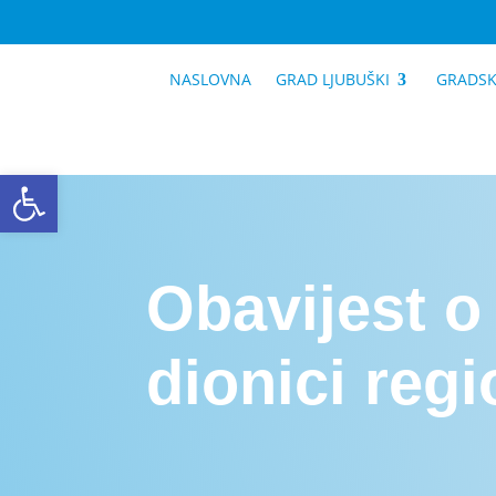
NASLOVNA
GRAD LJUBUŠKI
GRADSK
Open toolbar
Obavijest o
dionici reg