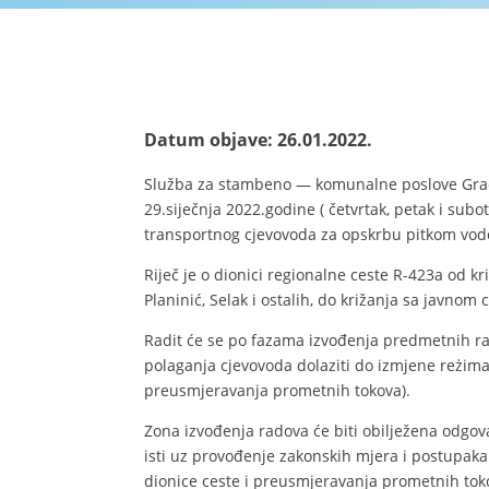
Datum objave: 26.01.2022.
Služba za stambeno — komunalne poslove Grada
29.siječnja 2022.godine ( četvrtak, petak i sub
transportnog cjevovoda za opskrbu pitkom vodom
Riječ je o dionici regionalne ceste R-423a od
Planinić, Selak i ostalih, do križanja sa javnom
Radit će se po fazama izvođenja predmetnih ra
polaganja cjevovoda dolaziti do izmjene reżim
preusmjeravanja prometnih tokova).
Zona izvođenja radova će biti obilježena odgo
isti uz provođenje zakonskih mjera i postupak
dionice ceste i preusmjeravanja prometnih tok