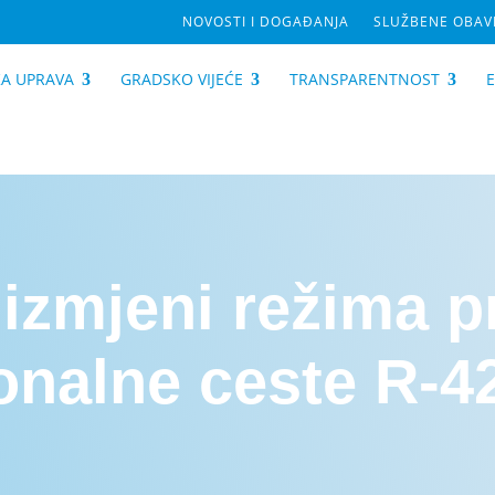
NOVOSTI I DOGAĐANJA
SLUŽBENE OBAVI
A UPRAVA
GRADSKO VIJEĆE
TRANSPARENTNOST
 izmjeni režima 
ionalne ceste R-4