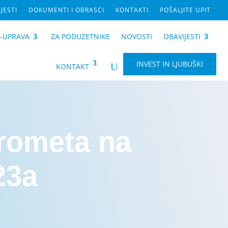
JESTI
DOKUMENTI I OBRASCI
KONTAKTI
POŠALJITE UPIT
E-UPRAVA
ZA PODUZETNIKE
NOVOSTI
OBAVIJESTI
INVEST IN LJUBUŠKI
U
KONTAKT
prometa na
23a