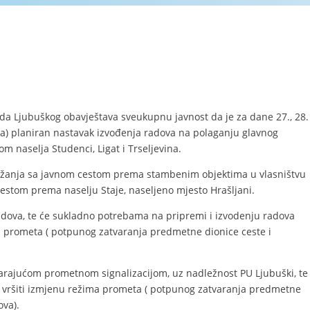
 Ljubuškog obavještava sveukupnu javnost da je za dane 27., 28. 
ota) planiran nastavak izvođenja radova na polaganju glavnog
 naselja Studenci, Ligat i Trseljevina.
 križanja sa javnom cestom prema stambenim objektima u vlasništvu
 cestom prema naselju Staje, naseljeno mjesto Hrašljani.
dova, te će sukladno potrebama na pripremi i izvodenju radova
a prometa ( potpunog zatvaranja predmetne dionice ceste i
varajućom prometnom signalizacijom, uz nadležnost PU Ljubuški, te
a vršiti izmjenu režima prometa ( potpunog zatvaranja predmetne
ova).