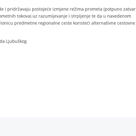
e i pridržavaju postojeće izmjene režima prometa (potpuno zatvar
metnih tokova) uz razumijevanje i strpljenje te da u navedenom
onicu predmetne regionalne ceste koristeći alternatìvne cestovne
da Ljubuškog