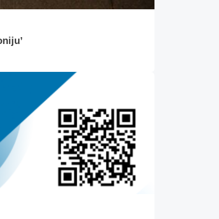
oniju’