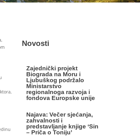
a,
Novosti
rom
Zajednički projekt
Biograda na Moru i
u
Ljubuškog podržalo
Ministarstvo
ktora,
regionalnoga razvoja i
fondova Europske unije
Najava: Večer sjećanja,
zahvalnosti i
predstavljanje knjige ‘Sin
redinu
– Priča o Toniju’