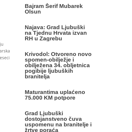
Bajram Šerif Mubarek
s
Olsun
Najava: Grad Ljubuški
na Tjednu Hrvata izvan
RH u Zagrebu
ju
arska
Krivodol: Otvoreno novo
eseci
spomen-obilježje i
obilježena 34. obljetnica
pogibije ljubuških
branitelja
Maturantima uplaćeno
75.000 KM potpore
Grad Ljubuški
dostojanstveno čuva
uspomenu na branitelje i
žrtve poraća