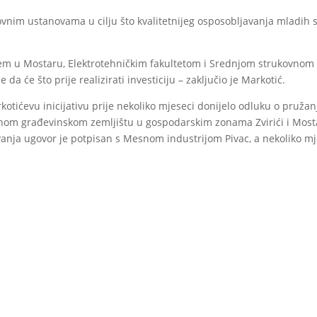
zovnim ustanovama u cilju što kvalitetnijeg osposobljavanja mladih 
štem u Mostaru, Elektrotehničkim fakultetom i Srednjom strukovnom
 će što prije realizirati investiciju – zaključio je Markotić.
otićevu inicijativu prije nekoliko mjeseci donijelo odluku o pružan
enom građevinskom zemljištu u gospodarskim zonama Zvirići i Most
vanja ugovor je potpisan s Mesnom industrijom Pivac, a nekoliko mj