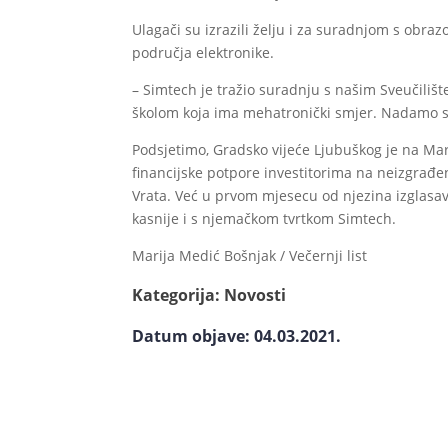
Ulagači su izrazili želju i za suradnjom s obra
područja elektronike.
– Simtech je tražio suradnju s našim Sveučili
školom koja ima mehatronički smjer. Nadamo se da
Podsjetimo, Gradsko vijeće Ljubuškog je na Mark
financijske potpore investitorima na neizgrađ
Vrata. Već u prvom mjesecu od njezina izglasa
kasnije i s njemačkom tvrtkom Simtech.
Marija Medić Bošnjak / Večernji list
Kategorija:
Novosti
Datum objave: 04.03.2021.