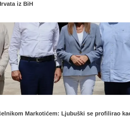
rvata iz BiH
čelnikom Markotićem: Ljubuški se profilirao ka