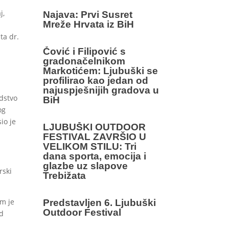
j,
Najava: Prvi Susret
Mreže Hrvata iz BiH
ta dr.
Čović i Filipović s
gradonačelnikom
Markotićem: Ljubuški se
profilirao kao jedan od
najuspješnijih gradova u
odstvo
BiH
og
io je
LJUBUŠKI OUTDOOR
FESTIVAL ZAVRŠIO U
VELIKOM STILU: Tri
dana sporta, emocija i
glazbe uz slapove
rski
Trebižata
am je
Predstavljen 6. Ljubuški
Outdoor Festival
od