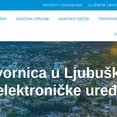
NOVOSTI I DOGAĐANJA
SLUŽBENE OBAVI
ŠKI
GRADSKA UPRAVA
GRADSKO VIJEĆE
TRANSPA
O
vornica u Ljubuš
elektroničke uređ