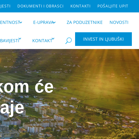
JESTI
DOKUMENTI I OBRASCI
KONTAKTI
POŠALJITE UPIT
RENTNOST
E-UPRAVA
ZA PODUZETNIKE
NOVOSTI
INVEST IN LJUBUŠKI
BAVIJESTI
KONTAKT
U
kom će
aje