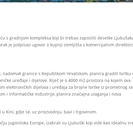
ću s gradnjom kompleksa koji bi trebao zaposliti desetke Ljubušak
rak je potpisao ugovor o kupnji zemljišta s komercijalnim direkto
i, nadomak granice s Republikom Hrvatskom, planira graditi tvrtku 
oničke uređaje i dijelove. Riječ je o 4000 m2 prostora na kojem ova
m elektroničkih dijelova i uređaja za brojne tvrtke iz prometnog se
kom i informatičke industrije, planira značajna ulaganja i nova
u Kini, gdje se, uz proizvodnju, bavi i trgovinom.
čju jugoistoka Europe, izabrali su Ljubuški koji vide kao idealnu s