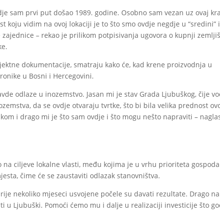
dje sam prvi put došao 1989. godine. Osobno sam vezan uz ovaj kra
oju vidim na ovoj lokaciji je to što smo ovdje negdje u “sredini” i
zajednice – rekao je prilikom potpisivanja ugovora o kupnji zemljiš
ke.
rojektne dokumentacije, smatraju kako će, kad krene proizvodnja u
tronike u Bosni i Hercegovini.
davde odlaze u inozemstvo. Jasan mi je stav Grada Ljubuškog, čije v
inozemstva, da se ovdje otvaraju tvrtke, što bi bila velika prednost ov
kom i drago mi je što sam ovdje i što mogu nešto napraviti – naglas
na ciljeve lokalne vlasti, među kojima je u vrhu prioriteta gospoda
esta, čime će se zaustaviti odlazak stanovništva.
rije nekoliko mjeseci usvojene počele su davati rezultate. Drago n
ti u Ljubuški. Pomoći ćemo mu i dalje u realizaciji investicije što g