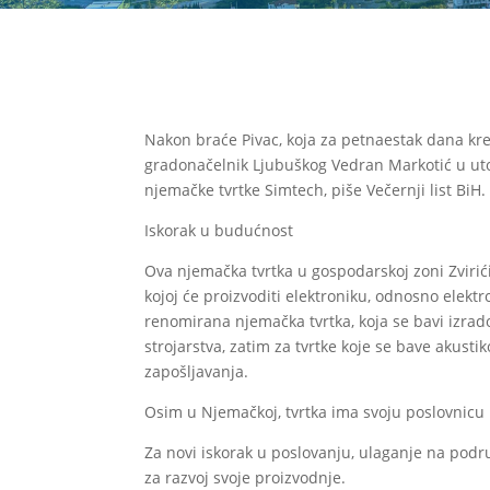
Nakon braće Pivac, koja za petnaestak dana kre
gradonačelnik Ljubuškog Vedran Markotić u uto
njemačke tvrtke Simtech, piše Večernji list BiH.
Iskorak u budućnost
Ova njemačka tvrtka u gospodarskoj zoni Zvirić
kojoj će proizvoditi elektroniku, odnosno elektr
renomirana njemačka tvrtka, koja se bavi izrado
strojarstva, zatim za tvrtke koje se bave akusti
zapošljavanja.
Osim u Njemačkoj, tvrtka ima svoju poslovnicu i 
Za novi iskorak u poslovanju, ulaganje na podru
za razvoj svoje proizvodnje.