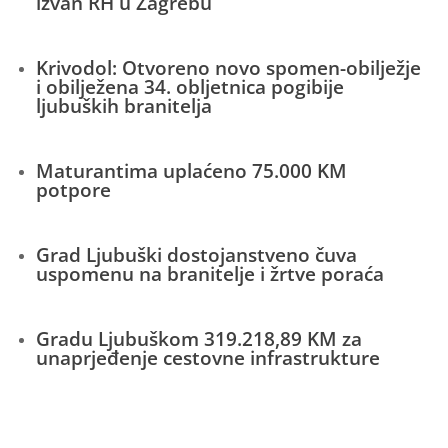
izvan RH u Zagrebu
Krivodol: Otvoreno novo spomen-obilježje
i obilježena 34. obljetnica pogibije
ljubuških branitelja
Maturantima uplaćeno 75.000 KM
potpore
Grad Ljubuški dostojanstveno čuva
uspomenu na branitelje i žrtve poraća
Gradu Ljubuškom 319.218,89 KM za
unaprjeđenje cestovne infrastrukture