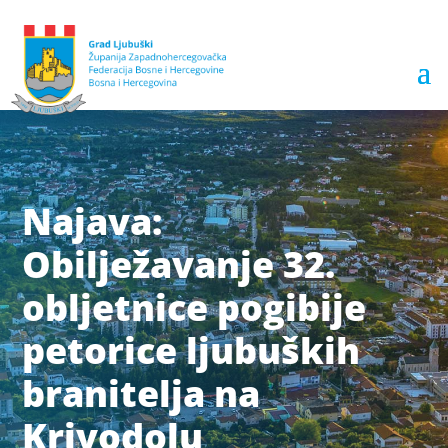
Najava:
Obilježavanje 32.
obljetnice pogibije
petorice ljubuških
branitelja na
Krivodolu