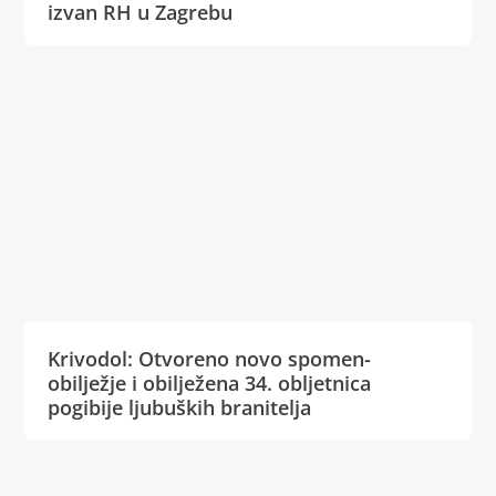
izvan RH u Zagrebu
Krivodol: Otvoreno novo spomen-
obilježje i obilježena 34. obljetnica
pogibije ljubuških branitelja