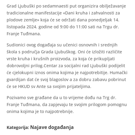
Grad Ljubuški po sedamnaesti put organizira obilježavanje
tradicionalne manifestacije «Dani kruha i zahvalnosti za
plodove zemlje» koja će se održati dana ponedjeljak 14.
listopada 2024. godine od 9:00 do 11:00 sati na Trgu dr.
Franje Tuđmana.
Sudionici ovog događaja su učenici osnovnih i srednjih
škola s područja Grada Ljubuškog. Oni će izložiti različite
vrste kruha i krušnih proizvoda, za koja će prikupljati
dobrovoljni prilog.Centar za socijalni rad Ljubuški podijelit
će cjelokupni iznos onima kojima je najpotrebitije. Humački
gvardijan dat će svoj blagoslov a za dobru zabavu pobrinut
će se HKUD sv Ante sa svojim prijateljima.
Pozivamo sve građane da u to vrijeme dođu na Trg dr.
Franje Tuđmana, da zapjevaju te svojim prilogom pomognu
onima kojima je to najpotrebnije.
Najave događanja
Kategorija: