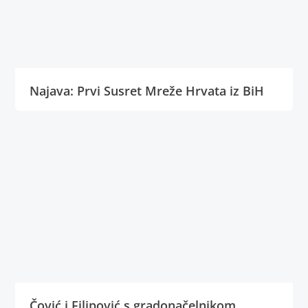
Najava: Prvi Susret Mreže Hrvata iz BiH
Čović i Filipović s gradonačelnikom