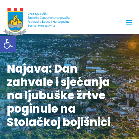
Open toolbar
Najava: Dan
zahvale i sjećanja
na ljubuške žrtve
poginule na
Stolačkoj bojišnici