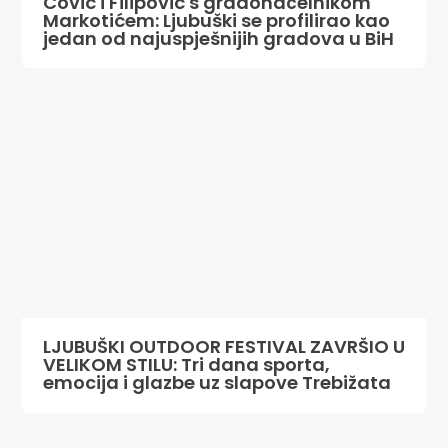
Čović i Filipović s gradonačelnikom
Markotićem: Ljubuški se profilirao kao
jedan od najuspješnijih gradova u BiH
LJUBUŠKI OUTDOOR FESTIVAL ZAVRŠIO U
VELIKOM STILU: Tri dana sporta,
emocija i glazbe uz slapove Trebižata