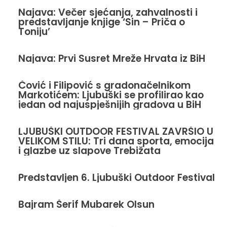
Najava: Večer sjećanja, zahvalnosti i
predstavljanje knjige ‘Sin – Priča o
Toniju’
Najava: Prvi Susret Mreže Hrvata iz BiH
Čović i Filipović s gradonačelnikom
Markotićem: Ljubuški se profilirao kao
jedan od najuspješnijih gradova u BiH
LJUBUŠKI OUTDOOR FESTIVAL ZAVRŠIO U
VELIKOM STILU: Tri dana sporta, emocija
i glazbe uz slapove Trebižata
Predstavljen 6. Ljubuški Outdoor Festival
Bajram Šerif Mubarek Olsun