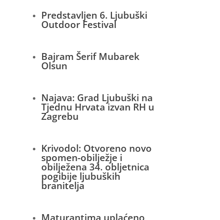
Predstavljen 6. Ljubuški
Outdoor Festival
Bajram Šerif Mubarek
Olsun
Najava: Grad Ljubuški na
Tjednu Hrvata izvan RH u
Zagrebu
Krivodol: Otvoreno novo
spomen-obilježje i
obilježena 34. obljetnica
pogibije ljubuških
branitelja
Maturantima uplaćeno