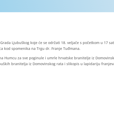
Grada Ljubuškog koje će se održati 18. veljače s početkom u 17 sat
nca kod spomenika na Trgu dr. Franje Tuđmana.
te na Humcu za sve poginule i umrle hrvatske branitelje iz Domovins
jubuških branitelja iz Domovinskog rata i slikopis u lapidariju franje