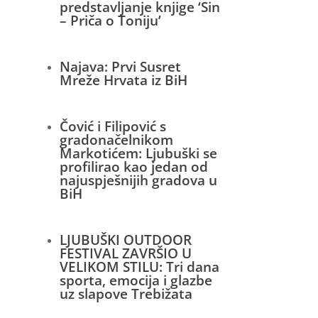
predstavljanje knjige ‘Sin
– Priča o Toniju’
Najava: Prvi Susret
Mreže Hrvata iz BiH
Čović i Filipović s
gradonačelnikom
Markotićem: Ljubuški se
profilirao kao jedan od
najuspješnijih gradova u
BiH
LJUBUŠKI OUTDOOR
FESTIVAL ZAVRŠIO U
VELIKOM STILU: Tri dana
sporta, emocija i glazbe
uz slapove Trebižata