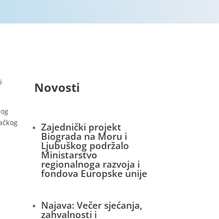
i
Novosti
kog
vačkog
Zajednički projekt
Biograda na Moru i
Ljubuškog podržalo
Ministarstvo
regionalnoga razvoja i
fondova Europske unije
Najava: Večer sjećanja,
zahvalnosti i