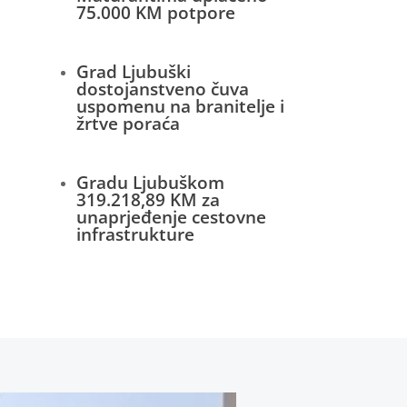
75.000 KM potpore
Grad Ljubuški
dostojanstveno čuva
uspomenu na branitelje i
žrtve poraća
Gradu Ljubuškom
319.218,89 KM za
unaprjeđenje cestovne
infrastrukture