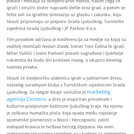
pokala i medalja za osvojeno prvo mjesto, nakon čega će
igrači i stručni stožer napraviti defile kroz grad, a potom se
fešta seli na igralište Gimnazije uz glazbu i zakusku, koju
Skauti pripremaju uz potporu Grada Ljubuškog, Turističke
zajednice Grada Ljubuškog i JP Parkovi d.o.o.
Tim povodom održana je konferencija za medije na kojoj su
voditelj momčadi Nedan Zovak, trener Toni Čolina te igrači
Milan Vukšić i Ivano Pavlović pozvali sugrađane i ljubitelje
rukometa da budu dio proslave novog, a ukupno devetog
naslova prvaka.
Skauti će slavljeničku utakmicu igrati u jubilarnom dresu,
nastalog suradnjom kluba s Turističkom zajednicom Grada
marketing
Ljubuškog. Za njegov dizajn zaslužna je
agencija Convoco
, a dres je inspiriran prirodnom i
kulturno-povijesnom baštinom ljubuškog kraja. Na njemu
je oslikana Humačka ploča, koja spada među najstarije
spomenike pismenosti u Bosni i Hercegovini, zatim
vodopad Kravica te tvrđava herceg Stjepana. Na ovim
prekrasnim lokacijama snimljeni su i kadrovi za videoprilog