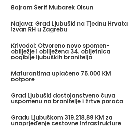
Bajram Šerif Mubarek Olsun
Najava: Grad Ljubuški na Tjednu Hrvata
izvan RH u Zagrebu
Krivodol: Otvoreno novo spomen-
obilježje i obilježena 34. obljetnica
pogibije ljubuških branitelja
Maturantima uplaćeno 75.000 KM
potpore
Grad Ljubuški dostojanstveno čuva
uspomenu na branitelje i žrtve poraća
Gradu Ljubuškom 319.218,89 KM za
unaprjeđenje cestovne infrastrukture