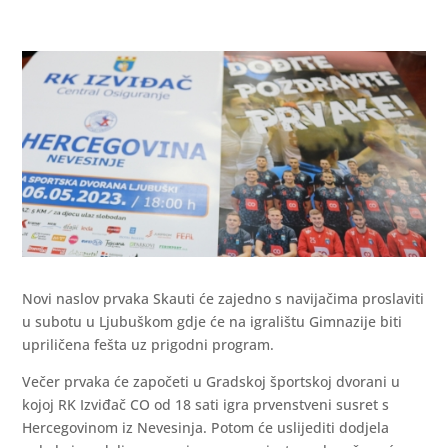
Novi naslov prvaka Skauti će zajedno s navijačima proslaviti
u subotu u Ljubuškom gdje će na igralištu Gimnazije biti
upriličena fešta uz prigodni program.
Večer prvaka će započeti u Gradskoj športskoj dvorani u
kojoj RK Izviđač CO od 18 sati igra prvenstveni susret s
Hercegovinom iz Nevesinja. Potom će uslijediti dodjela