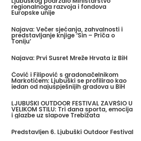
Ljubuškog podržalo Ministarstvo
regionalnoga razvoja i fondova
Europske unije
Najava: Večer sjećanja, zahvalnosti i
predstavljanje knjige ‘Sin – Priča o
Toniju’
Najava: Prvi Susret Mreže Hrvata iz BiH
Čović i Filipović s gradonačelnikom
Markotićem: Ljubuški se profilirao kao
jedan od najuspješnijih gradova u BiH
LJUBUŠKI OUTDOOR FESTIVAL ZAVRŠIO U
VELIKOM STILU: Tri dana sporta, emocija
i glazbe uz slapove Trebižata
Predstavljen 6. Ljubuški Outdoor Festival