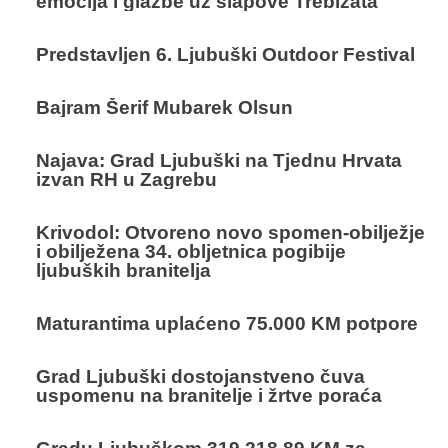
emocija i glazbe uz slapove Trebižata
Predstavljen 6. Ljubuški Outdoor Festival
Bajram Šerif Mubarek Olsun
Najava: Grad Ljubuški na Tjednu Hrvata
izvan RH u Zagrebu
Krivodol: Otvoreno novo spomen-obilježje
i obilježena 34. obljetnica pogibije
ljubuških branitelja
Maturantima uplaćeno 75.000 KM potpore
Grad Ljubuški dostojanstveno čuva
uspomenu na branitelje i žrtve poraća