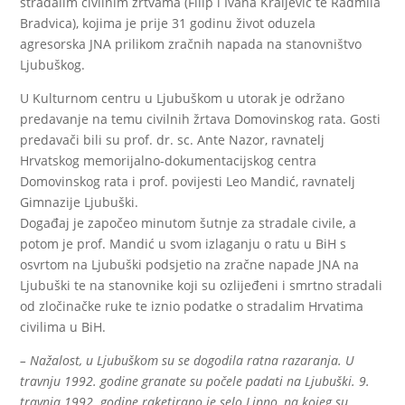
stradalim civilnim žrtvama (Filip i Ivana Kraljević te Radmila
Bradvica), kojima je prije 31 godinu život oduzela
agresorska JNA prilikom zračnih napada na stanovništvo
Ljubuškog.
U Kulturnom centru u Ljubuškom u utorak je održano
predavanje na temu civilnih žrtava Domovinskog rata. Gosti
predavači bili su prof. dr. sc. Ante Nazor, ravnatelj
Hrvatskog memorijalno-dokumentacijskog centra
Domovinskog rata i prof. povijesti Leo Mandić, ravnatelj
Gimnazije Ljubuški.
Događaj je započeo minutom šutnje za stradale civile, a
potom je prof. Mandić u svom izlaganju o ratu u BiH s
osvrtom na Ljubuški podsjetio na zračne napade JNA na
Ljubuški te na stanovnike koji su ozlijeđeni i smrtno stradali
od zločinačke ruke te iznio podatke o stradalim Hrvatima
civilima u BiH.
– Nažalost, u Ljubuškom su se dogodila ratna razaranja. U
travnju 1992. godine granate su počele padati na Ljubuški. 9.
travnja 1992. godine raketirano je selo Lipno, na kojeg su