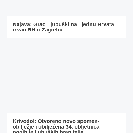
Najava: Grad Ljubuški na Tjednu Hrvata
izvan RH u Zagrebu
Krivodol: Otvoreno novo spomen-
obilježje i obilježena 34. obljetnica
pogibije ljubuških branitelja