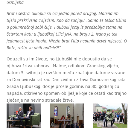
osmijeha.
Brat i sestra. Sklopili su oči jedno pored drugog. Malena im
tijela prekrivena cvijećem. Kao da sanjaju…Samo se teška tišina
u polumračnoj sobi čuje. I duboki jecaj iz predsoblja stana na
četvrtom katu u ljubuškoj Ulici JNA, na broju 2. Ivana je tek
jedanaest ljeta imala. Njezin brat Filip nepunih devet mjeseci. O
Bože, zašto su ubili anđele?!“
Oduzeli su im živote, no Ljubuški nije dopustio da se
njihova žrtva zaboravi. Naime, odlukom Gradskog vijeća,
datum 3. svibnja je uvršten među značajne datume vezane
za Domovinski rat kao Dan civilnih žrtava Domovinskog rata
Grada Ljubuškog, dok je prošle godine, na 30. godišnjicu
napada, otkriveno spomen-obilježje koje će ostati kao trajno
sjećanje na nevino stradale žrtve.