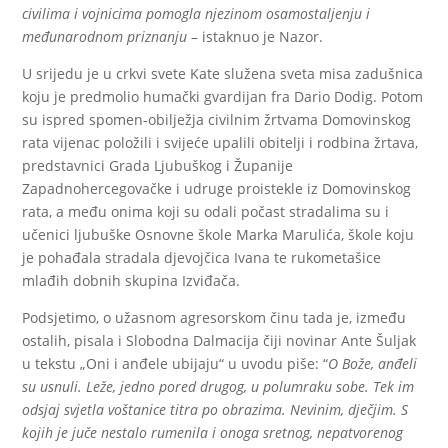
civilima i vojnicima pomogla njezinom osamostaljenju i
međunarodnom priznanju
– istaknuo je Nazor.
U srijedu je u crkvi svete Kate služena sveta misa zadušnica
koju je predmolio humački gvardijan fra Dario Dodig. Potom
su ispred spomen-obilježja civilnim žrtvama Domovinskog
rata vijenac položili i svijeće upalili obitelji i rodbina žrtava,
predstavnici Grada Ljubuškog i Županije
Zapadnohercegovačke i udruge proistekle iz Domovinskog
rata, a među onima koji su odali počast stradalima su i
učenici ljubuške Osnovne škole Marka Marulića, škole koju
je pohađala stradala djevojčica Ivana te rukometašice
mlađih dobnih skupina Izviđača.
Podsjetimo, o užasnom agresorskom činu tada je, između
ostalih, pisala i Slobodna Dalmacija čiji novinar Ante Šuljak
u tekstu „Oni i anđele ubijaju“ u uvodu piše: “
O Bože, anđeli
su usnuli. Leže, jedno pored drugog, u polumraku sobe. Tek im
odsjaj svjetla voštanice titra po obrazima. Nevinim, dječjim. S
kojih je juče nestalo rumenila i onoga sretnog, nepatvorenog