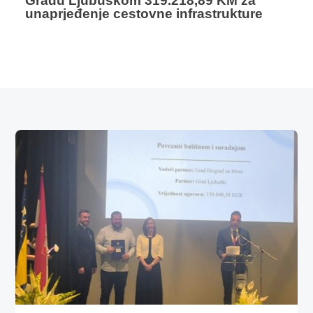
Gradu Ljubuškom 319.218,89 KM za
unaprjeđenje cestovne infrastrukture