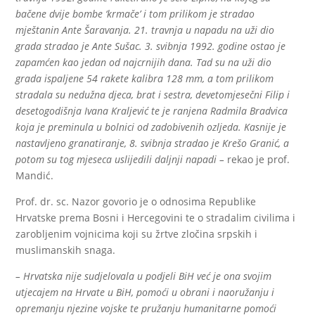
bačene dvije bombe ‘krmače’ i tom prilikom je stradao
mještanin Ante Šaravanja. 21. travnja u napadu na uži dio
grada stradao je Ante Sušac. 3. svibnja 1992. godine ostao je
zapamćen kao jedan od najcrnijih dana. Tad su na uži dio
grada ispaljene 54 rakete kalibra 128 mm, a tom prilikom
stradala su nedužna djeca, brat i sestra, devetomjesečni Filip i
desetogodišnja Ivana Kraljević te je ranjena Radmila Bradvica
koja je preminula u bolnici od zadobivenih ozljeda. Kasnije je
nastavljeno granatiranje, 8. svibnja stradao je Krešo Granić, a
potom su tog mjeseca uslijedili daljnji napadi –
rekao je prof.
Mandić.
Prof. dr. sc. Nazor govorio je o odnosima Republike
Hrvatske prema Bosni i Hercegovini te o stradalim civilima i
zarobljenim vojnicima koji su žrtve zločina srpskih i
muslimanskih snaga.
– Hrvatska nije sudjelovala u podjeli BiH već je ona svojim
utjecajem na Hrvate u BiH, pomoći u obrani i naoružanju i
opremanju njezine vojske te pružanju humanitarne pomoći