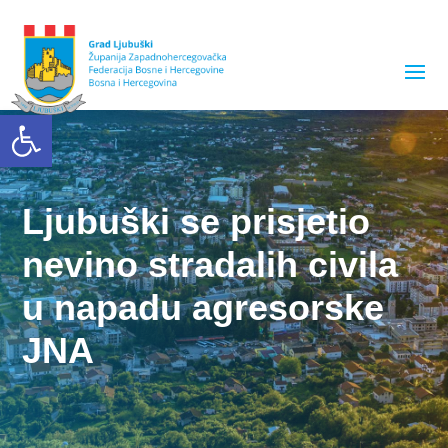
Open toolbar
Ljubuški se prisjetio
nevino stradalih civila
u napadu agresorske
JNA