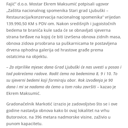
Fajić” d.o.o. Mostar Ekrem Maksumić potpisali ugovor
„Zaštita nacionalnog spomenika Stari grad Ljubuški –
Restauracija/konzervacija nacionalnog spomenika“ vrijedan
139.990,50 KM s PDV-om. Nakon središnjih i jugoistočnih
bedema te braniča kule sada će se obnavljati sjeverna
strana tvrđave na kojoj će biti izvršena obnova zidnih masa,
obnova zidova prsobrana sa puškarnicama te postavljena
drvena ophodna galerija od hrastove građe prema
ostatcima na objektu.
–
Za otprilike mjesec dana Grad Ljubuški će nas uvesti u posao i
tad pokrećemo radove. Radit ćemo na bedemima 8, 9 i 10. To
su sjeverni bedemi koji formiraju obor. Rok izvođenja je 90
dana i mi se nadamo da ćemo u tom roku završiti
– kazao je
Ekrem Maksumić.
Gradonačelnik Markotić izrazio je zadovoljstvo što se i ove
godine nastavlja obnova kako bi ovaj lokalitet na vrhu
Butorovice, na 396 metara nadmorske visine, zaživio u
punom kapacitetu.