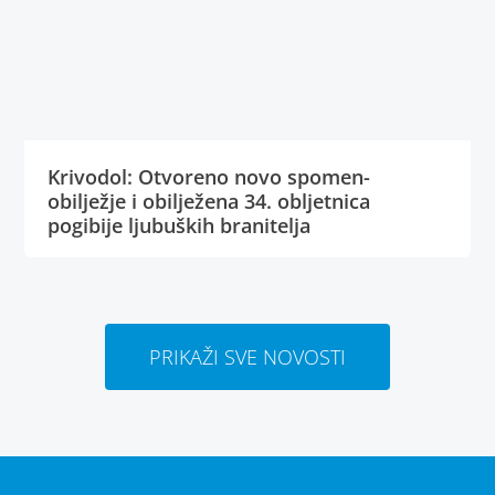
Krivodol: Otvoreno novo spomen-
obilježje i obilježena 34. obljetnica
pogibije ljubuških branitelja
PRIKAŽI SVE NOVOSTI