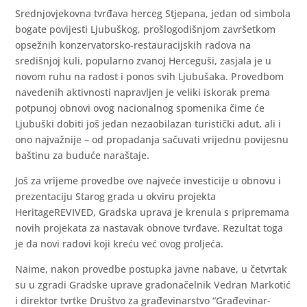
Srednjovjekovna tvrđava herceg Stjepana, jedan od simbola
bogate povijesti Ljubuškog, prošlogodišnjom završetkom
opsežnih konzervatorsko-restauracijskih radova na
središnjoj kuli, popularno zvanoj Herceguši, zasjala je u
novom ruhu na radost i ponos svih Ljubušaka. Provedbom
navedenih aktivnosti napravljen je veliki iskorak prema
potpunoj obnovi ovog nacionalnog spomenika čime će
Ljubuški dobiti još jedan nezaobilazan turistički adut, ali i
ono najvažnije – od propadanja sačuvati vrijednu povijesnu
baštinu za buduće naraštaje.
Još za vrijeme provedbe ove najveće investicije u obnovu i
prezentaciju Starog grada u okviru projekta
HeritageREVIVED, Gradska uprava je krenula s pripremama
novih projekata za nastavak obnove tvrđave. Rezultat toga
je da novi radovi koji kreću već ovog proljeća.
Naime, nakon provedbe postupka javne nabave, u četvrtak
su u zgradi Gradske uprave gradonačelnik Vedran Markotić
i direktor tvrtke Društvo za građevinarstvo “Građevinar-