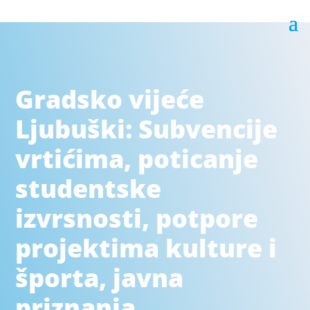
Gradsko vijeće
Ljubuški: Subvencije
vrtićima, poticanje
studentske
izvrsnosti, potpore
projektima kulture i
športa, javna
priznanja