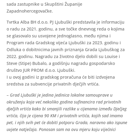
sada zastupnike u Skupštini Županije
Zapadnohercegovačke.
Tvrtka Alba BH d.o.o. PJ Ljubuški predstavila je informaciju
o radu za 2021. godinu, a sve točke dnevnog reda o kojima
se glasovalo su usvojene jednoglasno, među njima i
Program rada Gradskog vijeća Ljubuški za 2023. godinu i
Odluka o dobitnicima javnih priznanja Grada Ljubuškog za
2022. godinu. Nagradu za životno djelo dobili su Louise i
Steve (Stipe) Bubalo, a godišnju nagradu gospodarsko
društvo JUR PROM d.o.o. Ljubuški.
I u ovoj godini iz gradskog proračuna će biti izdvojena
sredstva za subvencije privatnih dječjih vrtića.
–
Grad Ljubuški je jedina jedinica lokalne samouprave u
okruženju koja već nekoliko godina sufinancira rad privatnih
dječjih vrtića kako bi smanjili razlike u cijenama između Dječjeg
vrtića, čija je cijena 90 KM i privatnih vrtića, kojih sad imamo
pet, i njih svih pet će dobiti potporu Grada, naravno ako ispune
uvjete natječaja. Ponosan sam na ovu mjeru koju vijećnici