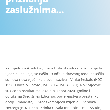
zaslužnima…
XXI. sjednica Gradskog vijeća Ljubuški održana je u srijedu.
Sjednici, na kojoj se našlo 19 točaka dnevnog reda, nazočila
su i dva nova vijećnika u ovom sazivu – Vinko Prskalo (HDZ
1990) i Ivica Milićević (HSP BiH – HSP AS BiH). Novi vijećnici,
sukladno rezultatima lokalnih izbora 2020. godine i
odlukama Središnjeg izbornog povjerenstva o prestanku i
dodjeli mandata, u Gradskom vijeću mijenjaju Zdravka
Hercega (HDZ 1990) i Zrinka Čuvala (HSP BiH – HSP AS BiH),