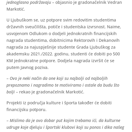
jednoglasno podržavaju
– objasnio je gradonačelnik Vedran
Markotić.
U Ljubuškom se, uz potpore svim redovitim studentima
državnih sveučilišta, potiče i studentska izvrsnost. Naime,
usvojenom Odlukom o dodjeli jednokratnih financijskih
nagrada studentima, dobitnicima Rektorovih i Dekanovih
nagrada za najuspješnije studente Grada Ljubuškog za
akademsku 2021./2022. godinu, studenti će dobiti po 500
KM jednokratne potpore. Dodjela nagrada izvršit će se
putem Javnog poziva.
–
Ovo je neki način da one koji su najbolji od najboljih
prepoznamo i nagradimo te motiviramo i ostale da budu što
bolji
– rekao je gradonačelnik Markotić.
Projekti iz područja kulture i športa također će dobiti
financijsku potporu.
–
Mislimo da je ovo dobar put kojim trebamo ići, da kulturne
udruge koje djeluju i športski klubovi koji su ponos i dika našeg