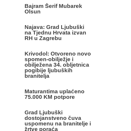
Bajram Šerif Mubarek
Olsun
Najava: Grad Ljubuški
na Tjednu Hrvata izvan
RH u Zagrebu
Krivodol: Otvoreno novo
spomen-obilježje i
obilježena 34. obljetnica
pogibije ljubuških
branitelja
Maturantima uplaćeno
75.000 KM potpore
Grad Ljubuški
dostojanstveno čuva
uspomenu na branitelje i
žrtve poraća