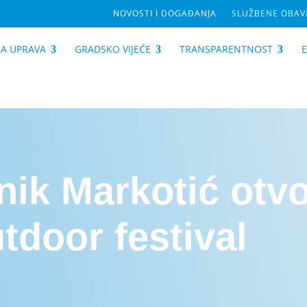
NOVOSTI I DOGAĐANJA
SLUŽBENE OBAVI
A UPRAVA
GRADSKO VIJEĆE
TRANSPARENTNOST
ik Markotić otvo
tdoor festival