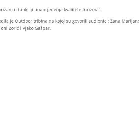
urizam u funkciji unaprjeđenja kvalitete turizma”.
la je Outdoor tribina na kojoj su govorili sudionici: Žana Marijano
Toni Zorić i Vjeko Gašpar.