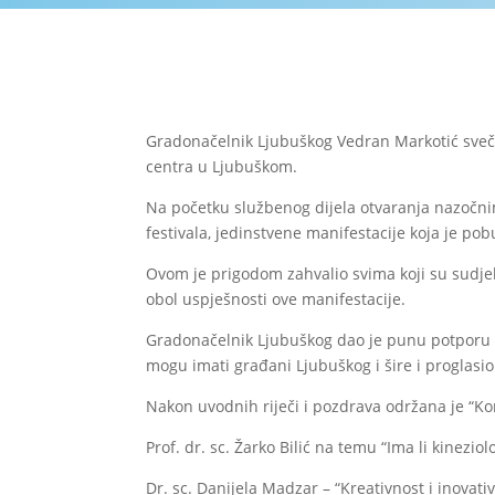
Gradonačelnik Ljubuškog Vedran Markotić svečan
centra u Ljubuškom.
Na početku službenog dijela otvaranja nazočnim
festivala, jedinstvene manifestacije koja je pob
Ovom je prigodom zahvalio svima koji su sudjeloval
obol uspješnosti ove manifestacije.
Gradonačelnik Ljubuškog dao je punu potporu org
mogu imati građani Ljubuškog i šire i proglasio
Nakon uvodnih riječi i pozdrava održana je “Konf
Prof. dr. sc. Žarko Bilić na temu “Ima li kinezio
Dr. sc. Danijela Madzar – “Kreativnost i inovativ