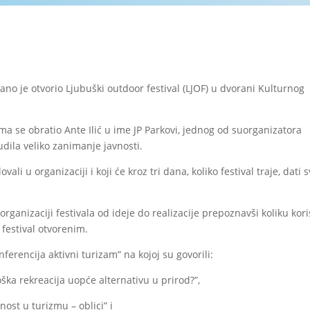
o je otvorio Ljubuški outdoor festival (LJOF) u dvorani Kulturnog
a se obratio Ante Ilić u ime JP Parkovi, jednog od suorganizatora
udila veliko zanimanje javnosti.
i u organizaciji i koji će kroz tri dana, koliko festival traje, dati s
anizaciji festivala od ideje do realizacije prepoznavši koliku kori
 festival otvorenim.
erencija aktivni turizam” na kojoj su govorili:
loška rekreacija uopće alternativu u prirod?”,
nost u turizmu – oblici” i