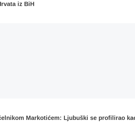
rvata iz BiH
čelnikom Markotićem: Ljubuški se profilirao ka