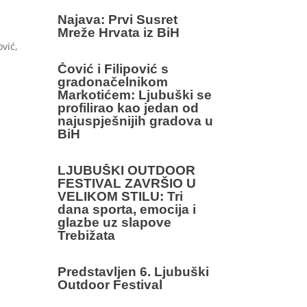
Najava: Prvi Susret
Mreže Hrvata iz BiH
vić,
Čović i Filipović s
gradonačelnikom
Markotićem: Ljubuški se
profilirao kao jedan od
najuspješnijih gradova u
BiH
LJUBUŠKI OUTDOOR
FESTIVAL ZAVRŠIO U
VELIKOM STILU: Tri
dana sporta, emocija i
glazbe uz slapove
Trebižata
Predstavljen 6. Ljubuški
Outdoor Festival