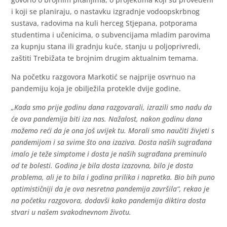
i koji se planiraju, o nastavku izgradnje vodoopskrbnog
sustava, radovima na kuli herceg Stjepana, potporama
studentima i učenicima, o subvencijama mladim parovima
za kupnju stana ili gradnju kuće, stanju u poljoprivredi,
zaštiti Trebižata te brojnim drugim aktualnim temama.
Na početku razgovora Markotić se najprije osvrnuo na
pandemiju koja je obilježila protekle dvije godine.
„Kada smo prije godinu dana razgovarali, izrazili smo nadu da
će ova pandemija biti iza nas. Nažalost, nakon godinu dana
možemo reći da je ona još uvijek tu. Morali smo naučiti živjeti s
pandemijom i sa svime što ona izaziva. Dosta naših sugrađana
imalo je teže simptome i dosta je naših sugrađana preminulo
od te bolesti. Godina je bila dosta izazovna, bilo je dosta
problema, ali je to bila i godina prilika i napretka. Bio bih puno
optimističniji da je ova nesretna pandemija završila“, rekao je
na početku razgovora, dodavši kako pandemija diktira dosta
stvari u našem svakodnevnom životu.