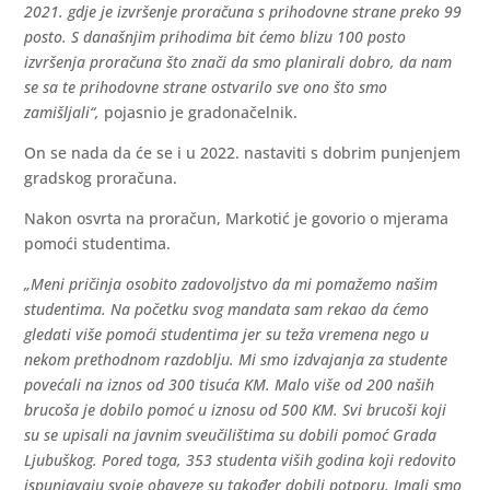
2021. gdje je izvršenje proračuna s prihodovne strane preko 99
posto. S današnjim prihodima bit ćemo blizu 100 posto
izvršenja proračuna što znači da smo planirali dobro, da nam
se sa te prihodovne strane ostvarilo sve ono što smo
zamišljali“,
pojasnio je gradonačelnik.
On se nada da će se i u 2022. nastaviti s dobrim punjenjem
gradskog proračuna.
Nakon osvrta na proračun, Markotić je govorio o mjerama
pomoći studentima.
„Meni pričinja osobito zadovoljstvo da mi pomažemo našim
studentima. Na početku svog mandata sam rekao da ćemo
gledati više pomoći studentima jer su teža vremena nego u
nekom prethodnom razdoblju. Mi smo izdvajanja za studente
povećali na iznos od 300 tisuća KM. Malo više od 200 naših
brucoša je dobilo pomoć u iznosu od 500 KM. Svi brucoši koji
su se upisali na javnim sveučilištima su dobili pomoć Grada
Ljubuškog. Pored toga, 353 studenta viših godina koji redovito
ispunjavaju svoje obaveze su također dobili potporu. Imali smo