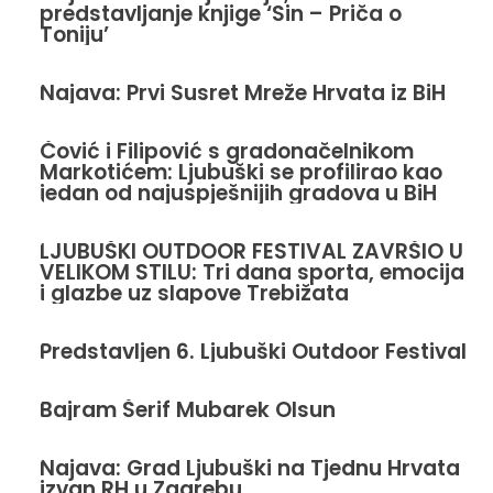
predstavljanje knjige ‘Sin – Priča o
Toniju’
Najava: Prvi Susret Mreže Hrvata iz BiH
Čović i Filipović s gradonačelnikom
Markotićem: Ljubuški se profilirao kao
jedan od najuspješnijih gradova u BiH
LJUBUŠKI OUTDOOR FESTIVAL ZAVRŠIO U
VELIKOM STILU: Tri dana sporta, emocija
i glazbe uz slapove Trebižata
Predstavljen 6. Ljubuški Outdoor Festival
Bajram Šerif Mubarek Olsun
Najava: Grad Ljubuški na Tjednu Hrvata
izvan RH u Zagrebu