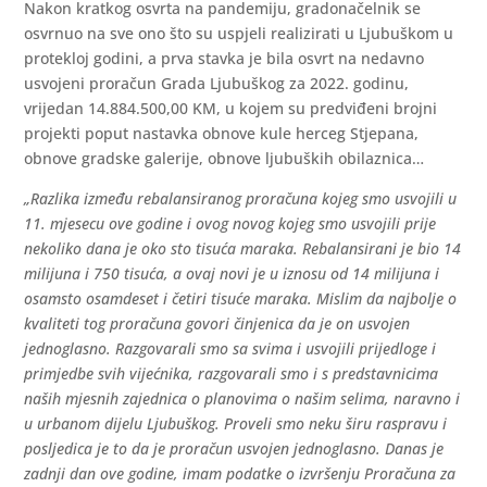
Nakon kratkog osvrta na pandemiju, gradonačelnik se
osvrnuo na sve ono što su uspjeli realizirati u Ljubuškom u
protekloj godini, a prva stavka je bila osvrt na nedavno
usvojeni proračun Grada Ljubuškog za 2022. godinu,
vrijedan 14.884.500,00 KM, u kojem su predviđeni brojni
projekti poput nastavka obnove kule herceg Stjepana,
obnove gradske galerije, obnove ljubuških obilaznica…
„Razlika između rebalansiranog proračuna kojeg smo usvojili u
11. mjesecu ove godine i ovog novog kojeg smo usvojili prije
nekoliko dana je oko sto tisuća maraka. Rebalansirani je bio 14
milijuna i 750 tisuća, a ovaj novi je u iznosu od 14 milijuna i
osamsto osamdeset i četiri tisuće maraka. Mislim da najbolje o
kvaliteti tog proračuna govori činjenica da je on usvojen
jednoglasno. Razgovarali smo sa svima i usvojili prijedloge i
primjedbe svih vijećnika, razgovarali smo i s predstavnicima
naših mjesnih zajednica o planovima o našim selima, naravno i
u urbanom dijelu Ljubuškog. Proveli smo neku širu raspravu i
posljedica je to da je proračun usvojen jednoglasno. Danas je
zadnji dan ove godine, imam podatke o izvršenju Proračuna za