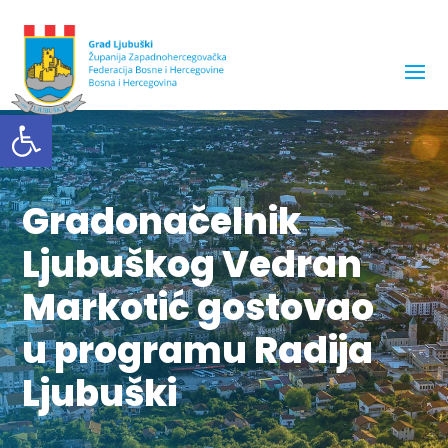
Open toolbar
Gradonačelnik
Ljubuškog Vedran
Markotić gostovao
u programu Radija
Ljubuški