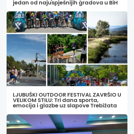
jedan od najuspješnijih gradova u BiH
LJUBUŠKI OUTDOOR FESTIVAL ZAVRŠIO U
VELIKOM STILU: Tri dana sporta,
emocija i glazbe uz slapove Trebižata