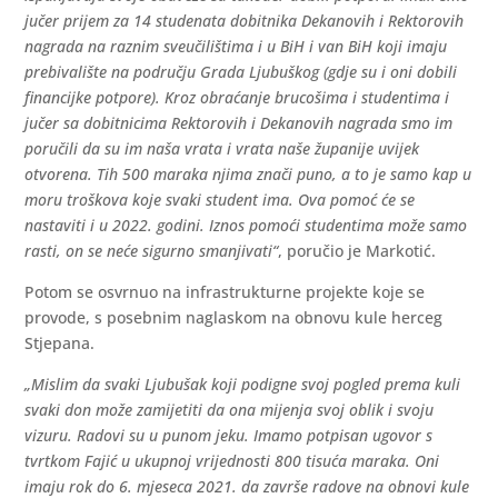
jučer prijem za 14 studenata dobitnika Dekanovih i Rektorovih
nagrada na raznim sveučilištima i u BiH i van BiH koji imaju
prebivalište na području Grada Ljubuškog (gdje su i oni dobili
financijke potpore). Kroz obraćanje brucošima i studentima i
jučer sa dobitnicima Rektorovih i Dekanovih nagrada smo im
poručili da su im naša vrata i vrata naše županije uvijek
otvorena. Tih 500 maraka njima znači puno, a to je samo kap u
moru troškova koje svaki student ima. Ova pomoć će se
nastaviti i u 2022. godini. Iznos pomoći studentima može samo
rasti, on se neće sigurno smanjivati“
, poručio je Markotić.
Potom se osvrnuo na infrastrukturne projekte koje se
provode, s posebnim naglaskom na obnovu kule herceg
Stjepana.
„Mislim da svaki Ljubušak koji podigne svoj pogled prema kuli
svaki don može zamijetiti da ona mijenja svoj oblik i svoju
vizuru. Radovi su u punom jeku. Imamo potpisan ugovor s
tvrtkom Fajić u ukupnoj vrijednosti 800 tisuća maraka. Oni
imaju rok do 6. mjeseca 2021. da završe radove na obnovi kule