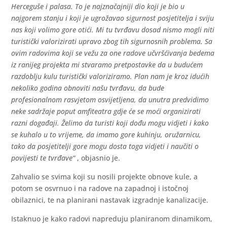
Herceguše i palasa. To je najznačajniji dio koji je bio u
najgorem stanju i koji je ugrožavao sigurnost posjetitelja i sviju
nas koji volimo gore otići. Mi tu tvrđavu dosad nismo mogli niti
turistički valorizirati upravo zbog tih sigurnosnih problema. Sa
ovim radovima koji se vežu za one radove učvršćivanja bedema
iz ranijeg projekta mi stvaramo pretpostavke da u budućem
razdoblju kulu turistički valoriziramo. Plan nam je kroz idućih
nekoliko godina obnoviti našu tvrđavu, da bude
profesionalnom rasvjetom osvijetljena, da unutra predvidimo
neke sadržaje poput amfiteatra gdje će se moći organizirati
razni događaji. Želimo da turisti koji dođu mogu vidjeti i kako
se kuhalo u to vrijeme, da imamo gore kuhinju, oružarnicu,
tako da posjetitelji gore mogu dosta toga vidjeti i naučiti o
povijesti te tvrđave“
, objasnio je.
Zahvalio se svima koji su nosili projekte obnove kule, a
potom se osvrnuo i na radove na zapadnoj i istočnoj
obilaznici, te na planirani nastavak izgradnje kanalizacije.
Istaknuo je kako radovi napreduju planiranom dinamikom,