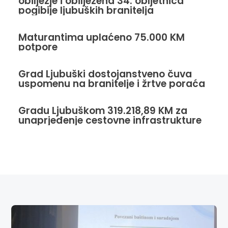
obilježje i obilježena 34. obljetnica
pogibije ljubuških branitelja
Maturantima uplaćeno 75.000 KM
potpore
Grad Ljubuški dostojanstveno čuva
uspomenu na branitelje i žrtve poraća
Gradu Ljubuškom 319.218,89 KM za
unaprjeđenje cestovne infrastrukture