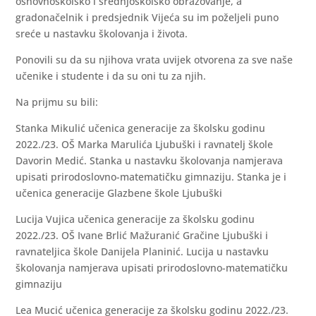
osnovnoškolsko i srednjoškolsko obrazovanje, a
gradonačelnik i predsjednik Vijeća su im poželjeli puno
sreće u nastavku školovanja i života.
Ponovili su da su njihova vrata uvijek otvorena za sve naše
učenike i studente i da su oni tu za njih.
Na prijmu su bili:
Stanka Mikulić učenica generacije za školsku godinu
2022./23. OŠ Marka Marulića Ljubuški i ravnatelj škole
Davorin Medić. Stanka u nastavku školovanja namjerava
upisati prirodoslovno-matematičku gimnaziju. Stanka je i
učenica generacije Glazbene škole Ljubuški
Lucija Vujica učenica generacije za školsku godinu
2022./23. OŠ Ivane Brlić Mažuranić Gračine Ljubuški i
ravnateljica škole Danijela Planinić. Lucija u nastavku
školovanja namjerava upisati prirodoslovno-matematičku
gimnaziju
Lea Mucić učenica generacije za školsku godinu 2022./23.