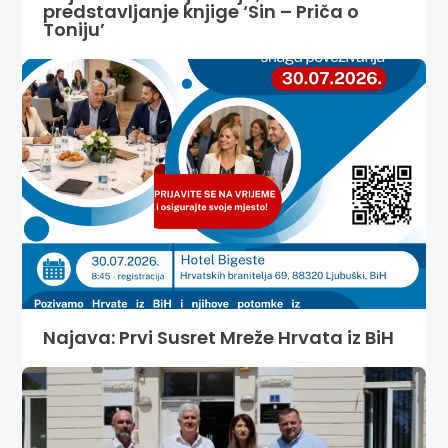
predstavljanje knjige ‘Sin – Priča o
Toniju’
Najava: Prvi Susret Mreže Hrvata iz BiH