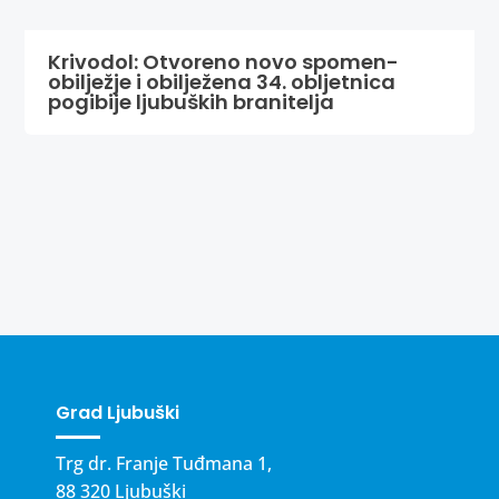
Krivodol: Otvoreno novo spomen-
obilježje i obilježena 34. obljetnica
pogibije ljubuških branitelja
Grad Ljubuški
Trg dr. Franje Tuđmana 1,
88 320 Ljubuški