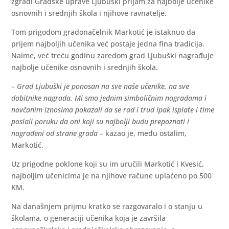
zgradi Gradske uprave Ljubuški prijam za najbolje učenike
osnovnih i srednjih škola i njihove ravnatelje.
Tom prigodom gradonačelnik Markotić je istaknuo da
prijem najboljih učenika već postaje jedna fina tradicija.
Naime, već treću godinu zaredom grad Ljubuški nagrađuje
najbolje učenike osnovnih i srednjih škola.
–
Grad Ljubuški je ponosan na sve naše učenike, na sve
dobitnike nagrada. Mi smo jednim simboličnim nagradama i
novčanim iznosima pokazali da se rad i trud ipak isplate i time
poslali poruku da oni koji su najbolji budu prepoznati i
nagrađeni od strane grada
– kazao je, među ostalim,
Markotić.
Uz prigodne poklone koji su im uručili Markotić i Kvesić,
najboljim učenicima je na njihove račune uplaćeno po 500
KM.
Na današnjem prijmu kratko se razgovaralo i o stanju u
školama, o generaciji učenika koja je završila