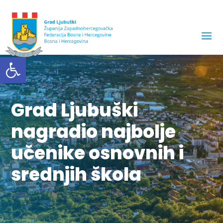
Open toolbar
Grad Ljubuški
nagradio najbolje
učenike osnovnih i
srednjih škola