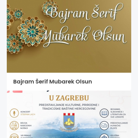
Bajram Šerif Mubarek Olsun