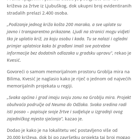
križeva za žrtve iz Ljubuškog, dok ukupni broj evidentiranih
stradalih prelazi 2.400 osoba.
„Podizanje jednog križa košta 200 maraka, a sve uplate su
javno i transparentno prikazane. Ljudi na stranici mogu vidjeti
tko je uplatio križ, za koju osobu i kada. Tu se nalazi i ogledni
primjer uplatnice kako bi građani imali sve potrebne
informacije bez dodatnih odlazaka u gradsku upravu“
, rekao je
Kvesić.
Govoreći o samom memorijalnom prostoru Groblja mira na
Bilima, Kvesić je naglasio kako je riječ o jednom od najvećih
memorijalnih projekata u regiji.
„Svaka općina i grad imaju svoju zonu na Groblju mira. Projekt
obuhvaća područje od Neuma do Odžaka. Svaka sredina radi
isti posao – popisuje svoje žrtve i sudjeluje u izgradnji ovog
zajedničkog mjesta sjećanja“
, kazao je.
Dodao je kako je na lokalitetu već postavljeno više od
20.000 križeva, dok bi po završetku projekta taj broj mogao