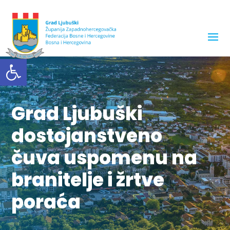
Open toolbar
Grad Ljubuški
dostojanstveno
čuva uspomenu na
branitelje i žrtve
poraća