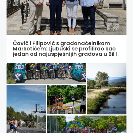
Čović i Filipović s gradonačelnikom
Markotićem: Ljubuški se profilirao kao
jedan od najuspješnijih gradova u BiH