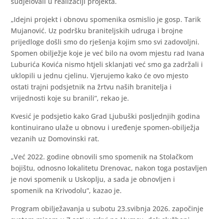
sudjelovali u realizaciji projekta.
„Idejni projekt i obnovu spomenika osmislio je gosp. Tarik
Mujanović. Uz podršku braniteljskih udruga i brojne
prijedloge došli smo do rješenja kojim smo svi zadovoljni.
Spomen obilježje koje je već bilo na ovom mjestu rad Ivana
Luburića Kovića nismo htjeli sklanjati već smo ga zadržali i
uklopili u jednu cjelinu. Vjerujemo kako će ovo mjesto
ostati trajni podsjetnik na žrtvu naših branitelja i
vrijednosti koje su branili“, rekao je.
Kvesić je podsjetio kako Grad Ljubuški posljednjih godina
kontinuirano ulaže u obnovu i uređenje spomen-obilježja
vezanih uz Domovinski rat.
„Već 2022. godine obnovili smo spomenik na Stolačkom
bojištu, odnosno lokalitetu Drenovac, nakon toga postavljen
je novi spomenik u Uskoplju, a sada je obnovljen i
spomenik na Krivodolu“, kazao je.
Program obilježavanja u subotu 23.svibnja 2026. započinje