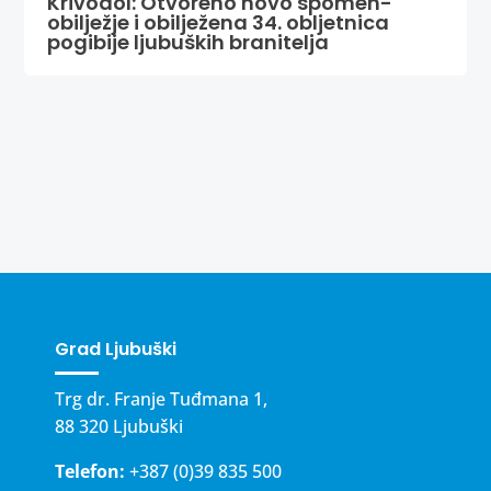
Krivodol: Otvoreno novo spomen-
obilježje i obilježena 34. obljetnica
pogibije ljubuških branitelja
Grad Ljubuški
Trg dr. Franje Tuđmana 1,
88 320 Ljubuški
Telefon:
+387 (0)39 835 500