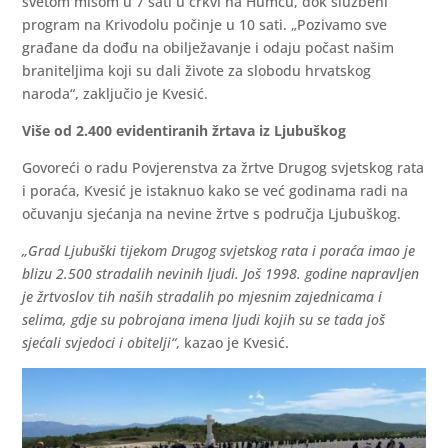
svetom misom u 7 sati u crkvi na Humcu, dok službeni
program na Krivodolu počinje u 10 sati. „Pozivamo sve
građane da dođu na obilježavanje i odaju počast našim
braniteljima koji su dali živote za slobodu hrvatskog
naroda“, zaključio je Kvesić.
Više od 2.400 evidentiranih žrtava iz Ljubuškog
Govoreći o radu Povjerenstva za žrtve Drugog svjetskog rata
i poraća, Kvesić je istaknuo kako se već godinama radi na
očuvanju sjećanja na nevine žrtve s područja Ljubuškog.
„Grad Ljubuški tijekom Drugog svjetskog rata i poraća imao je
blizu 2.500 stradalih nevinih ljudi. Još 1998. godine napravljen
je žrtvoslov tih naših stradalih po mjesnim zajednicama i
selima, gdje su pobrojana imena ljudi kojih su se tada još
sjećali svjedoci i obitelji“
, kazao je Kvesić.