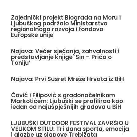
Zajednički projekt Biograda na Moru i
Ljubuškog podržalo Ministarstvo
regionalnoga razvoja i fondova
Europske unije
Najava: Večer sjećanja, zahvalnosti i
predstavljanje knjige ‘Sin – Priča o
Toniju’
Najava: Prvi Susret Mreže Hrvata iz BiH
Čović i Filipović s gradonačelnikom
Markotićem: Ljubuški se profilirao kao
jedan od najuspješnijih gradova u BiH
LJUBUŠKI OUTDOOR FESTIVAL ZAVRŠIO U
VELIKOM STILU: Tri dana sporta, emocija
i glazbe uz slapove Trebižata