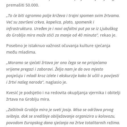
premašiti 50.000.
„To će biti ogromno polje križeva i trajni spomen svim žrtvama.
Već su završeni crkva, kapelica, plato, spomenik i
infrastruktura. Uređen je i novi asfaltni put pa se iz Ljubuškog
do Groblja mira može stići za manje od 40 minuta“,
rekao je.
Posebno je istaknuo važnost očuvanja kulture sjećanja
među mladima.
„Moramo se sjećati žrtava jer ono čega se ne prisjećamo
vrijeme pregazi i zaboravi. Želja nam je da ovo mjesto
posjećuju i mladi kroz izlete i ekskurzije kako bi učili o povijesti
i žrtvi našeg naroda“
, naglasio je.
Kvesić je podsjetio i na redovita okupljanja vjernika i obitelji
žrtava na Groblju mira.
„Zaštitnik Groblja mira je sveti Josip. Misa se održava prvog
svibnja, dok se središnje obilježavanje organizira u kolovozu,
povodom Europskog dana sjećanja na žrtve totalitarnih režima.