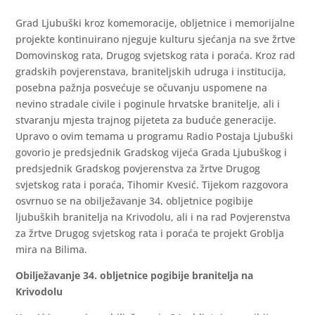
Grad Ljubuški kroz komemoracije, obljetnice i memorijalne
projekte kontinuirano njeguje kulturu sjećanja na sve žrtve
Domovinskog rata, Drugog svjetskog rata i poraća. Kroz rad
gradskih povjerenstava, braniteljskih udruga i institucija,
posebna pažnja posvećuje se očuvanju uspomene na
nevino stradale civile i poginule hrvatske branitelje, ali i
stvaranju mjesta trajnog pijeteta za buduće generacije.
Upravo o ovim temama u programu Radio Postaja Ljubuški
govorio je predsjednik Gradskog vijeća Grada Ljubuškog i
predsjednik Gradskog povjerenstva za žrtve Drugog
svjetskog rata i poraća, Tihomir Kvesić. Tijekom razgovora
osvrnuo se na obilježavanje 34. obljetnice pogibije
ljubuških branitelja na Krivodolu, ali i na rad Povjerenstva
za žrtve Drugog svjetskog rata i poraća te projekt Groblja
mira na Bilima.
Obilježavanje 34. obljetnice pogibije branitelja na
Krivodolu