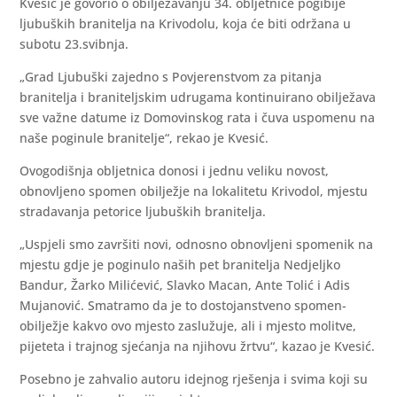
Kvesić je govorio o obilježavanju 34. obljetnice pogibije
ljubuških branitelja na Krivodolu, koja će biti održana u
subotu 23.svibnja.
„Grad Ljubuški zajedno s Povjerenstvom za pitanja
branitelja i braniteljskim udrugama kontinuirano obilježava
sve važne datume iz Domovinskog rata i čuva uspomenu na
naše poginule branitelje“, rekao je Kvesić.
Ovogodišnja obljetnica donosi i jednu veliku novost,
obnovljeno spomen obilježje na lokalitetu Krivodol, mjestu
stradavanja petorice ljubuških branitelja.
„Uspjeli smo završiti novi, odnosno obnovljeni spomenik na
mjestu gdje je poginulo naših pet branitelja Nedjeljko
Bandur, Žarko Milićević, Slavko Macan, Ante Tolić i Adis
Mujanović. Smatramo da je to dostojanstveno spomen-
obilježje kakvo ovo mjesto zaslužuje, ali i mjesto molitve,
pijeteta i trajnog sjećanja na njihovu žrtvu“, kazao je Kvesić.
Posebno je zahvalio autoru idejnog rješenja i svima koji su