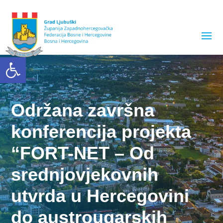
Open toolbar
Održana završna
konferencija projekta
“FORT-NET – Od
srednjovjekovnih
utvrda u Hercegovini
do austrougarskih