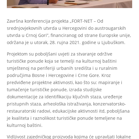
Završna konferencija projekta „FORT-NET – Od
srednjovjekovnih utvrda u Hercegovini do austrougarskih
utvrda u Crnoj Gori”, financiranog od strane Europske unije,
održana je u utorak, 28. rujna 2021. godine u Ljubuškom.
Projektom su poboljšani uvjeti za stvaranje održive
turističke ponude koja se temelji na kulturnoj baštini
smještenoj na periferiji urbanih središta i u ruralnim
područjima Bosne i Hercegovine i Crne Gore. Kroz
predviđene projektne aktivnosti, kao što su: mapiranje i
tumačenje turističke ponude, izrada studijske
dokumentacije za identifikaciju ključnih staza, uređenje
pristupnih staza, arheološka istraživanja, konzervatorsko-
restauratorski radovi, edukacijske aktivnosti itd, poboljšana
je kvaliteta i raznolikost turističke ponude temeljene na
kulturnoj baštini.
Vidljivost zajedničkog proizvoda kojima će upravljati lokalne