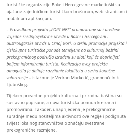
turističke organizacije Boke i Hercegovine marketinški su
ojačane zajedničkom turističkom brošurom, web stranicom i
mobilnom aplikacijom.
– Provedbom projekta „FORT NET“ promovirane su i uređene
vrijedne srednjovjekovne utvrde u Bosni i Hercegovini i
austrougarske utvrde u Crnoj Gori. U svrhu promocije projekta i
cjelokupne turističke ponude temeljene na kulturnoj baštini
prekograničnog područja izrađeni su alati koji će doprinijeti
boljem informiranju turista. Realizacija ovog projekta
omogućila je daljnje razvijanje lokaliteta u svrhu konačne
valorizacije –
istaknuo je Vedran Markotić, gradonačelnik
Ljubuškog.
Tijekom provedbe projekta kulturna i prirodna baština su
sustavno popisane, a nova turistička ponuda kreirana i
promovirana. Također, unaprijeđena je prekogranične
suradnje među nositeljima aktivnosti ove regije i podignuta
svijest lokalnog stanovništva o značaju svestrane
prekogranične razmjene.