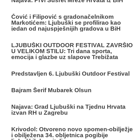
Najava: Prvi Susret Mreže Hrvata iz BiH
Čović i Filipović s gradonačelnikom
Markotićem: Ljubuški se profilirao kao
jedan od najuspješnijih gradova u BiH
LJUBUŠKI OUTDOOR FESTIVAL ZAVRŠIO
U VELIKOM STILU: Tri dana sporta,
emocija i glazbe uz slapove Trebižata
Predstavljen 6. Ljubuški Outdoor Festival
Bajram Šerif Mubarek Olsun
Najava: Grad Ljubuški na Tjednu Hrvata
izvan RH u Zagrebu
Krivodol: Otvoreno novo spomen-obilježje
i obilježena 34. obljetnica pogibije