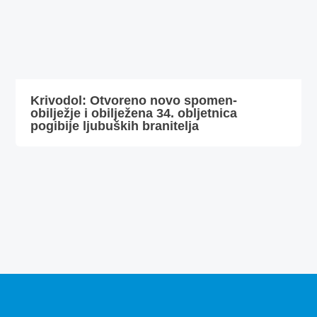
Krivodol: Otvoreno novo spomen-
obilježje i obilježena 34. obljetnica
pogibije ljubuških branitelja